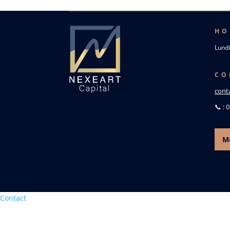
HO
Lundi
CO
cont
📞 : 
Me
Contact