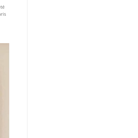
eté
ris