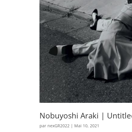
Nobuyoshi Araki | Untitl
par
nexGR2022
|
Mai 10, 2021